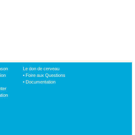
nson
Le don de cerveau
tion
•
Foire aux Questions
•
Documentation
hter
tion