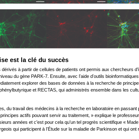
ise est la clé du succès
dérivés à partir de cellules de patients ont permis aux chercheurs d’i
iveau du gène PARK-7. Ensuite, avec l'aide d'outils bioinformatiqu
atement explorer des bases de données à la recherche de principes 
cide phénylbutyrique et RECTAS, qui administrés ensemble dans les cult
, du travail des médecins à la recherche en laboratoire en passant pa
principes actifs pouvant servir au traitement, » explique le professeu
eurs années et c’est pour cela qu’un tel progrès scientifique « Made
geois qui participent à l'Étude sur la maladie de Parkinson et qui on