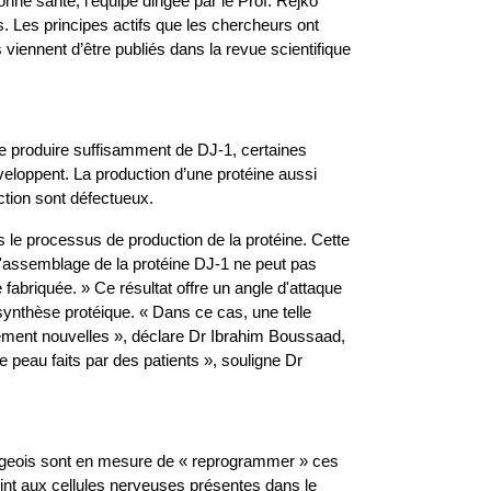
ne santé, l’équipe dirigée par le Prof. Rejko
s. Les principes actifs que les chercheurs ont
s viennent d’être publiés dans la revue scientifique
de produire suffisamment de DJ-1, certaines
loppent. La production d’une protéine aussi
ction sont défectueux.
ns le processus de production de la protéine. Cette
 l'assemblage de la protéine DJ-1 ne peut pas
 fabriquée. » Ce résultat offre un angle d'attaque
synthèse protéique. « Dans ce cas, une telle
ement nouvelles », déclare Dr Ibrahim Boussaad,
e peau faits par des patients », souligne Dr
ourgeois sont en mesure de « reprogrammer » ces
oint aux cellules nerveuses présentes dans le