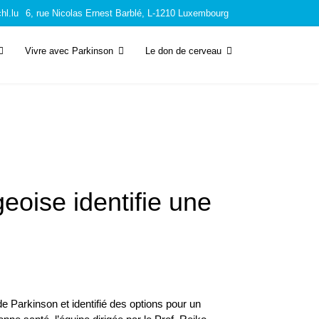
hl.lu
6, rue Nicolas Ernest Barblé, L-1210 Luxembourg
Vivre avec Parkinson
Le don de cerveau
oise identifie une
e Parkinson et identifié des options pour un