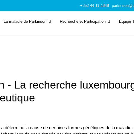
+352 44 11 4848
parkinson@c
La maladie de Parkinson
Recherche et Participation
Équipe
n - La recherche luxembourge
peutique
 a déterminé la cause de certaines formes génétiques de la maladie d