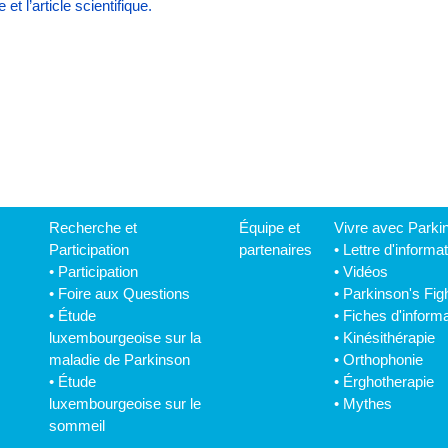
t l’article scientifique.
Recherche et
Équipe et
Vivre avec Parki
Participation
partenaires
•
Lettre d'informa
•
Participation
•
Vidéos
•
Foire aux Questions
•
Parkinson's Fig
•
Étude
•
Fiches d'informa
luxembourgeoise sur la
•
Kinésithérapie
maladie de Parkinson
•
Orthophonie
•
Étude
•
Érghotherapie
luxembourgeoise sur le
•
Mythes
sommeil