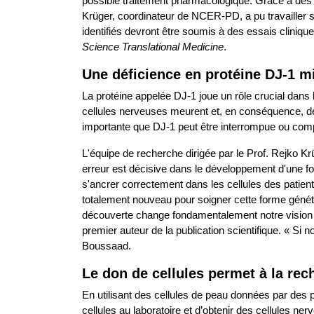
possible traitement pharmacologique. Grâce à des é
Krüger, coordinateur de NCER-PD, a pu travailler s
identifiés devront être soumis à des essais cliniques
Science Translational Medicine
.
Une déficience en protéine DJ-1 m
La protéine appelée DJ-1 joue un rôle crucial dans
cellules nerveuses meurent et, en conséquence, d
importante que DJ-1 peut être interrompue ou compl
L'équipe de recherche dirigée par le Prof. Rejko Krü
erreur est décisive dans le développement d'une fo
s'ancrer correctement dans les cellules des patients
totalement nouveau pour soigner cette forme généti
découverte change fondamentalement notre vision d
premier auteur de la publication scientifique. « Si 
Boussaad.
Le don de cellules permet à la re
En utilisant des cellules de peau données par des
cellules au laboratoire et d’obtenir des cellules n