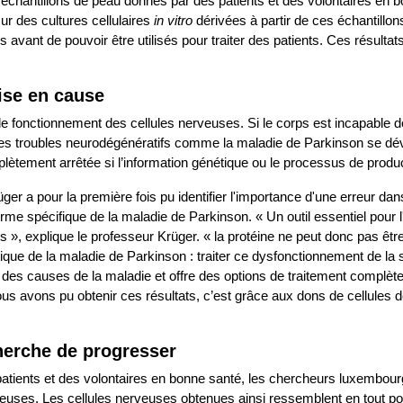
chantillons de peau donnés par des patients et des volontaires en bon
ur des cultures cellulaires
in vitro
dérivées à partir de ces échantillon
 avant de pouvoir être utilisés pour traiter des patients. Ces résultat
ise en cause
 le fonctionnement des cellules nerveuses. Si le corps est incapable 
es troubles neurodégénératifs comme la maladie de Parkinson se déve
ètement arrêtée si l’information génétique ou le processus de produ
ger a pour la première fois pu identifier l'importance d'une erreur da
rme spécifique de la maladie de Parkinson. « Un outil essentiel pour
 », explique le professeur Krüger. « la protéine ne peut donc pas être
que de la maladie de Parkinson : traiter ce dysfonctionnement de la 
es causes de la maladie et offre des options de traitement complèt
nous avons pu obtenir ces résultats, c’est grâce aux dons de cellules d
cherche de progresser
 patients et des volontaires en bonne santé, les chercheurs luxemb
erveuses. Les cellules nerveuses obtenues ainsi ressemblent en tout p