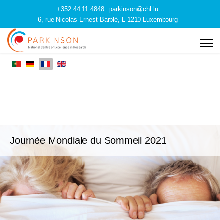
+352 44 11 4848
parkinson@chl.lu
6, rue Nicolas Ernest Barblé, L-1210 Luxembourg
Journée Mondiale du Sommeil 2021