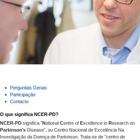
Perguntais Gerais
Participação
Contacto
O que significa NCER-PD?
NCER-PD
significa "
N
ational
C
entre of
E
xcellence in
R
esearch on
Parkinson’s
Disease", ou Centro Nacional de Excelência Na
Investigação da Doença de Parkinson. Trata-se de "centro de