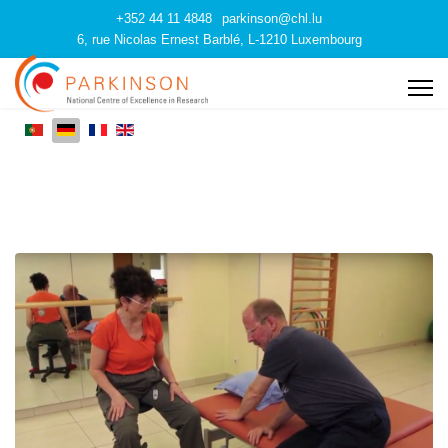
+352 44 11 4848
parkinson@chl.lu
6, rue Nicolas Ernest Barblé, L-1210 Luxembourg